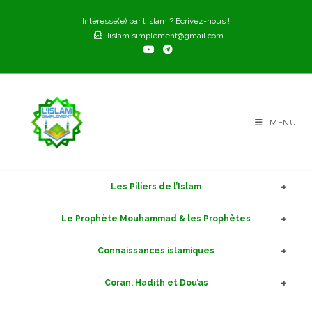
Skip
Intéressé(e) par l'Islam ? Ecrivez-nous !
to
lislam.simplement@gmail.com
content
MENU
Les Piliers de l’Islam
Le Prophète Mouhammad & les Prophètes
Connaissances islamiques
Coran, Hadith et Dou’as