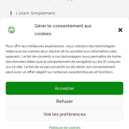
L’Islam Simplement
Gérer le consentement aux
cookies
S’ouvre
Pour offrir les meilleures expériences, nous utilisons des technologies
dans
Apprendre Le Coran Simplement
telles que les cookies pour stocker et/ou accéder aux informations des
un
appareils. Le fait de consentir à ces technologies nous permettra de traiter
des données telles que le comportement de navigation ou les ID uniques
nouvel
sur ce site. Le fait de ne pas consentir ou de retirer son consentement
onglet
peut avoir un effet négatif sur certaines caractéristiques et fonctions.
S’ouvre
dans
L’Arabe Simplement
Accepter
un
nouvel
Refuser
onglet
S’ouvre
Voir les préférences
dans
un
Politique de cookies