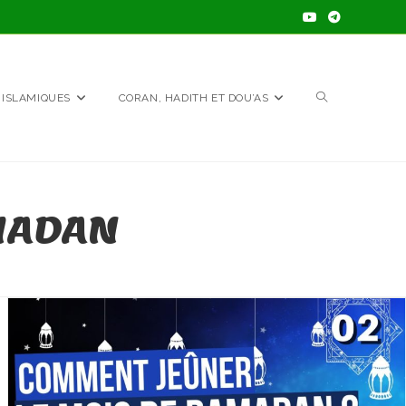
TOGGLE
 ISLAMIQUES
CORAN, HADITH ET DOU’AS
WEBSITE
AMADAN
SEARCH