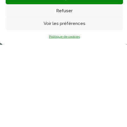
Refuser
36/ Le prophète Zakariyya (Zacharie)
Voir les préférences
Politique de cookies
35/ Soulayman et les 2 anges Harout et Marout –
Partie 4