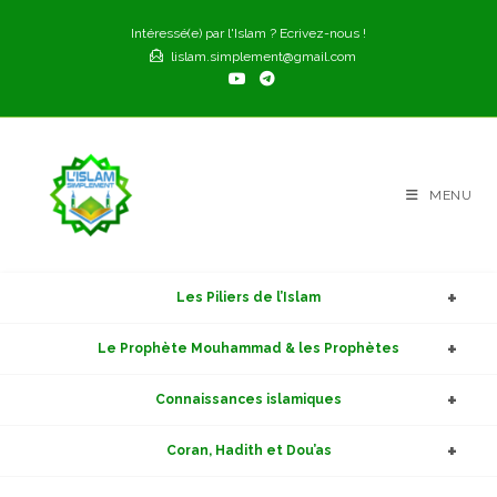
Skip
Intéressé(e) par l'Islam ? Ecrivez-nous !
to
lislam.simplement@gmail.com
content
MENU
Les Piliers de l’Islam
Le Prophète Mouhammad & les Prophètes
Connaissances islamiques
Coran, Hadith et Dou’as