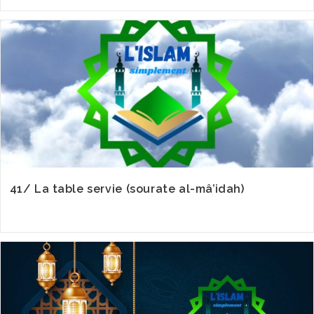
41/ La table servie (sourate al-mâ’idah)