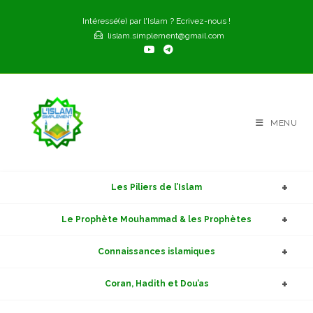
Skip
Intéressé(e) par l'Islam ? Ecrivez-nous !
to
lislam.simplement@gmail.com
content
MENU
Les Piliers de l’Islam
Le Prophète Mouhammad & les Prophètes
Connaissances islamiques
Coran, Hadith et Dou’as