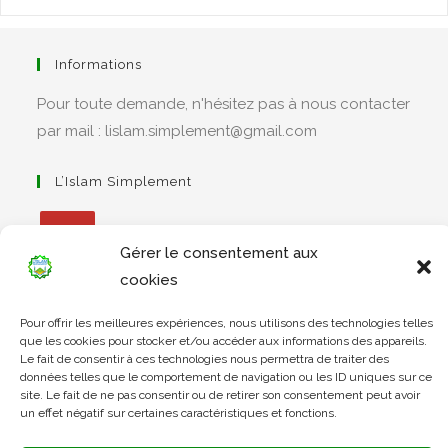
Informations
Pour toute demande, n'hésitez pas à nous contacter
par mail : lislam.simplement@gmail.com
L’Islam Simplement
Gérer le consentement aux
S’ouvre
cookies
dans
Apprendre Le Coran Simplement
Pour offrir les meilleures expériences, nous utilisons des technologies telles
un
que les cookies pour stocker et/ou accéder aux informations des appareils.
nouvel
Le fait de consentir à ces technologies nous permettra de traiter des
onglet
données telles que le comportement de navigation ou les ID uniques sur ce
site. Le fait de ne pas consentir ou de retirer son consentement peut avoir
S’ouvre
un effet négatif sur certaines caractéristiques et fonctions.
dans
L’Arabe Simplement