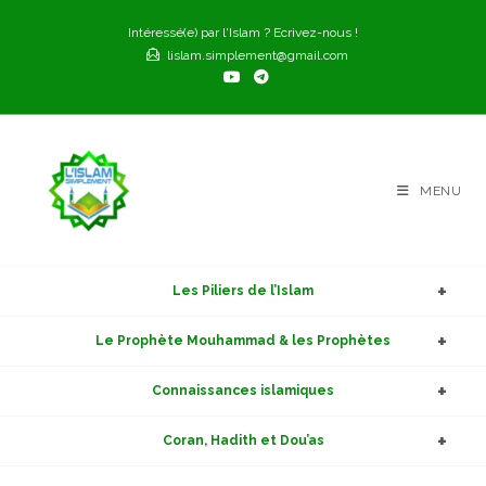
Skip
Intéressé(e) par l'Islam ? Ecrivez-nous !
to
lislam.simplement@gmail.com
content
MENU
Les Piliers de l’Islam
Le Prophète Mouhammad & les Prophètes
Connaissances islamiques
Coran, Hadith et Dou’as