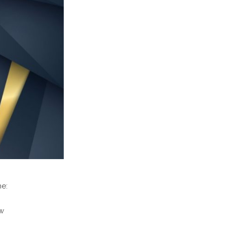
ne:
w