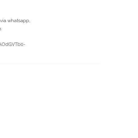
 via whatsapp,
m
ekAOdGVTb0-