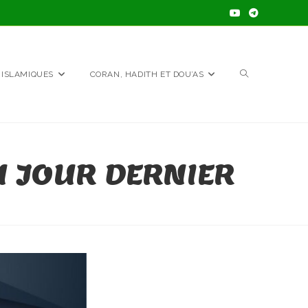
TOGGLE
 ISLAMIQUES
CORAN, HADITH ET DOU’AS
WEBSITE
DU JOUR DERNIER
SEARCH