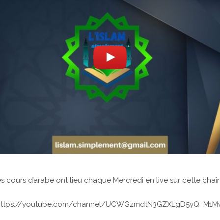
s cours d’arabe ont lieu chaque Mercredi en live sur cette chaî
https://youtube.com/channel/UCWGzmdtN3GZXLgD5yQ_M1M