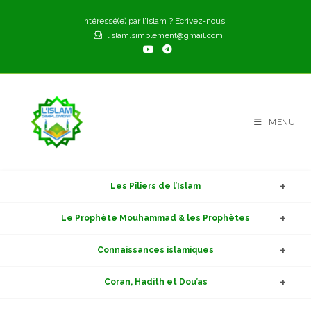
Skip
Intéressé(e) par l'Islam ? Ecrivez-nous !
to
lislam.simplement@gmail.com
content
MENU
Les Piliers de l’Islam
Le Prophète Mouhammad & les Prophètes
Connaissances islamiques
Coran, Hadith et Dou’as