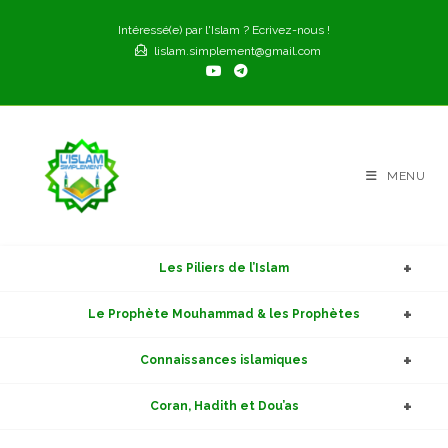
Skip
Intéressé(e) par l'Islam ? Ecrivez-nous !
to
lislam.simplement@gmail.com
content
MENU
Les Piliers de l’Islam
Le Prophète Mouhammad & les Prophètes
Connaissances islamiques
Coran, Hadith et Dou’as