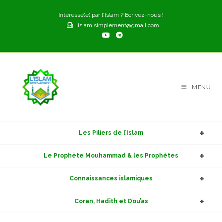
Skip
Intéressé(e) par l'Islam ? Ecrivez-nous !
to
lislam.simplement@gmail.com
content
MENU
Les Piliers de l’Islam
Le Prophète Mouhammad & les Prophètes
Connaissances islamiques
Coran, Hadith et Dou’as