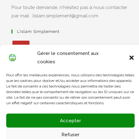
Pour toute demande, n'hésitez pas à nous contacter
par mail : lislam.simplement@gmail.com
L’Islam Simplement
Gérer le consentement aux
S’ouvre
cookies
dans
Apprendre Le Coran Simplement
Pour offrir les meilleures expériences, nous utilisons des technologies telles
un
que les cookies pour stocker et/ou accéder aux informations des appareils.
nouvel
Le fait de consentir à ces technologies nous permettra de traiter des
données telles que le comportement de navigation ou les ID uniques sur ce
onglet
site. Le fait de ne pas consentir ou de retirer son consentement peut avoir
S’ouvre
un effet négatif sur certaines caractéristiques et fonctions.
dans
L’Arabe Simplement
un
Accepter
nouvel
onglet
Refuser
S’ouvre