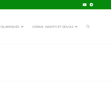
TOGGLE
 ISLAMIQUES
CORAN, HADITH ET DOU’AS
WEBSITE
SEARCH