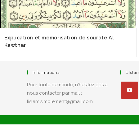
Explication et mémorisation de sourate Al
Kawthar
Informations
L’Isl
Pour toute demande, n'hésitez pas à
nous contacter par mail :
lislam.simplement@gmail.com
S’ouvre
dans
un
nouvel
onglet