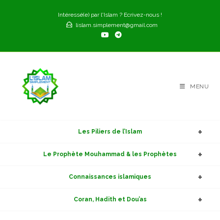
Skip
Intéressé(e) par l'Islam ? Ecrivez-nous !
to
lislam.simplement@gmail.com
content
MENU
Les Piliers de l’Islam
Le Prophète Mouhammad & les Prophètes
Connaissances islamiques
Coran, Hadith et Dou’as