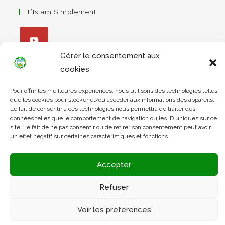
L’Islam Simplement
Gérer le consentement aux
S’ouvre
cookies
dans
Apprendre Le Coran Simplement
un
Pour offrir les meilleures expériences, nous utilisons des technologies telles
nouvel
que les cookies pour stocker et/ou accéder aux informations des appareils.
Le fait de consentir à ces technologies nous permettra de traiter des
onglet
données telles que le comportement de navigation ou les ID uniques sur ce
S’ouvre
site. Le fait de ne pas consentir ou de retirer son consentement peut avoir
dans
L’Arabe Simplement
un effet négatif sur certaines caractéristiques et fonctions.
un
nouvel
Accepter
onglet
S’ouvre
Refuser
dans
un
Voir les préférences
nouvel