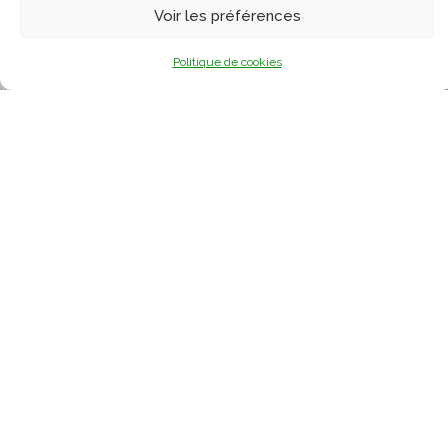
14/ Qu’est-ce qui annule la prière?
Voir les préférences
Politique de cookies
13/ les invocations pendant et après la prière
Informations