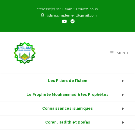
Skip
Intéressé(e) par l'Islam ? Ecrivez-nous !
to
lislam.simplement@gmail.com
content
MENU
Les Piliers de l’Islam
Le Prophète Mouhammad & les Prophètes
Connaissances islamiques
Coran, Hadith et Dou’as