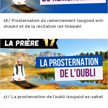
18/ Prosternation du remerciement (soujoûd ach-
choukr) et de la récitation (at-tilâwah)
17/ La prosternation de l’oubli (soujoûd as-sahw)