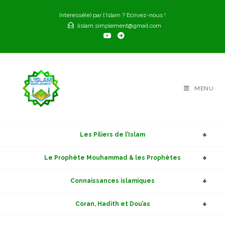
Skip
Intéressé(e) par l'Islam ? Ecrivez-nous !
to
lislam.simplement@gmail.com
content
MENU
Les Piliers de l’Islam
Le Prophète Mouhammad & les Prophètes
Connaissances islamiques
Coran, Hadith et Dou’as