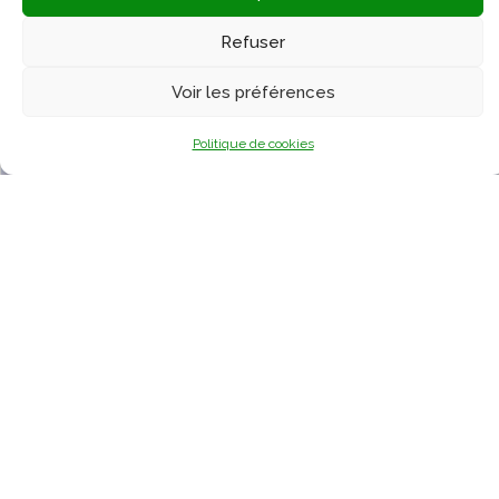
Refuser
17) Si tu récites ça, 70 000 anges invoquent Allâh
Voir les préférences
pour toi ! 3/3
Politique de cookies
16) Si tu récites ça, 70 000 anges invoquent Allâh
pour toi ! 2/3