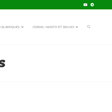
TOGGLE
 ISLAMIQUES
CORAN, HADITH ET DOU’AS
WEBSITE
S
SEARCH