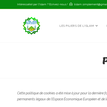
Skip
Intéressé(e) par l'Islam ? Ecrivez-nous !
lislam.simplement@gmai
to
content
LES PILIERS DE L’ISLAM
Cette politique de cookies a été mise à jour pour la dernière fo
permanents légaux de l’Espace Économique Européen et de l