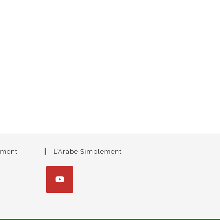
ement
L’Arabe Simplement
S’ouvre
dans