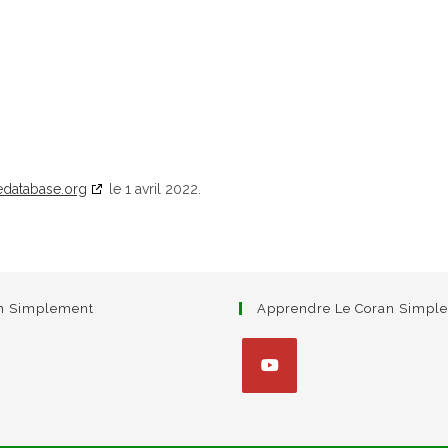
edatabase.org
le 1 avril 2022.
am Simplement
Apprendre Le Coran Simpl
S’ouvre
dans