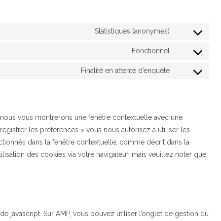
Statistiques (anonymes)
Consent
to
Fonctionnel
Consent
service
to
Finalité en attente d’enquête
elementor
Consent
service
to
wordpress
service
divers
s, nous vous montrerons une fenêtre contextuelle avec une
egistrer les préférences » vous nous autorisez à utiliser les
ctionnés dans la fenêtre contextuelle, comme décrit dans la
lisation des cookies via votre navigateur, mais veuillez noter que
e javascript. Sur AMP, vous pouvez utiliser l’onglet de gestion du