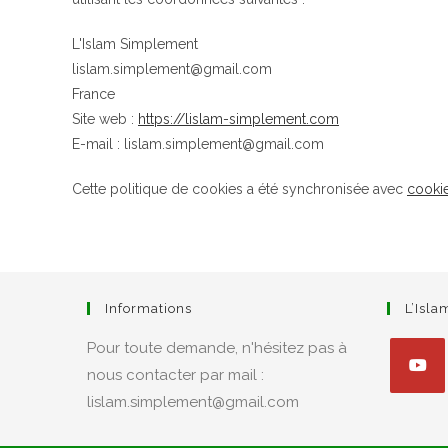
L'Islam Simplement
lislam.simplement@gmail.com
France
Site web :
https://lislam-simplement.com
E-mail :
lislam.simplement@
gmail.com
Cette politique de cookies a été synchronisée avec
cooki
Informations
L’Isl
Pour toute demande, n'hésitez pas à
nous contacter par mail :
lislam.simplement@gmail.com
S’ouvre
dans