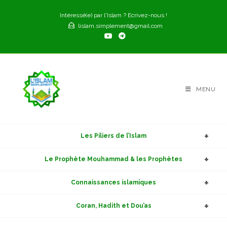
Skip
Intéressé(e) par l'Islam ? Ecrivez-nous !
to
lislam.simplement@gmail.com
content
MENU
Les Piliers de l’Islam
Le Prophète Mouhammad & les Prophètes
Connaissances islamiques
Coran, Hadith et Dou’as