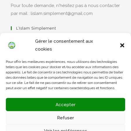
Pour toute demande, n'hésitez pas à nous contacter
par mail : lislam.simplement@gmail.com
L’Islam Simplement
Gérer le consentement aux
cookies
S’ouvre
Pour offrir les meilleures expériences, nous utilisons des technologies
dans
Apprendre Le Coran Simplement
telles que les cookies pour stocker et/ou accéder aux informations des
un
appareils. Le fait de consentir à ces technologies nous permettra de traiter
des données telles que le comportement de navigation ou les ID uniques
nouvel
sur ce site. Le fait de ne pas consentir ou de retirer son consentement
onglet
peut avoir un effet négatif sur certaines caractéristiques et fonctions.
S’ouvre
dans
L’Arabe Simplement
Accepter
un
nouvel
Refuser
onglet
S’ouvre
Voir les préférences