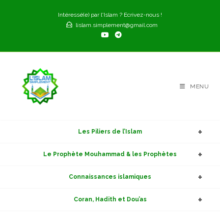
Skip
Intéressé(e) par l'Islam ? Ecrivez-nous !
to
lislam.simplement@gmail.com
content
MENU
Les Piliers de l’Islam
Le Prophète Mouhammad & les Prophètes
Connaissances islamiques
Coran, Hadith et Dou’as