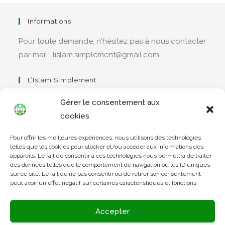
Informations
Pour toute demande, n'hésitez pas à nous contacter
par mail : lislam.simplement@gmail.com
L’Islam Simplement
Gérer le consentement aux
cookies
S’ouvre
Pour offrir les meilleures expériences, nous utilisons des technologies
dans
Apprendre Le Coran Simplement
telles que les cookies pour stocker et/ou accéder aux informations des
un
appareils. Le fait de consentir à ces technologies nous permettra de traiter
des données telles que le comportement de navigation ou les ID uniques
nouvel
sur ce site. Le fait de ne pas consentir ou de retirer son consentement
onglet
peut avoir un effet négatif sur certaines caractéristiques et fonctions.
S’ouvre
dans
L’Arabe Simplement
Accepter
un