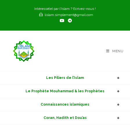
Skip
Intéressé(e) par l'Islam ? Ecrivez-nous !
to
lislam.simplement@gmail.com
content
MENU
Les Piliers de l’Islam
Le Prophète Mouhammad & les Prophètes
Connaissances islamiques
Coran, Hadith et Dou’as