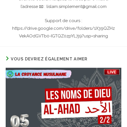
l’adresse 📧 : lislam.simplement@gmail.com
Support de cours :
https://drive.google.com/drive/folders/1X39QZHz
VekAOdGVTb0-IGTQZ0zpYL7j9?usp=sharing
VOUS DEVRIEZ ÉGALEMENT AIMER