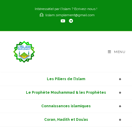
Skip
Intéressé(e) par l'Islam ? Ecrivez-nous !
to
lislam.simplement@gmail.com
content
MENU
Les Piliers de l’Islam
Le Prophète Mouhammad & les Prophètes
Connaissances islamiques
Coran, Hadith et Dou’as