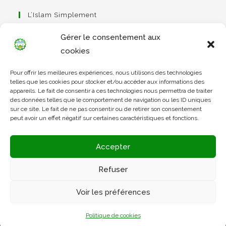
L’Islam Simplement
Gérer le consentement aux
cookies
S’ouvre
Pour offrir les meilleures expériences, nous utilisons des technologies
dans
Apprendre Le Coran Simplement
telles que les cookies pour stocker et/ou accéder aux informations des
un
appareils. Le fait de consentir à ces technologies nous permettra de traiter
des données telles que le comportement de navigation ou les ID uniques
nouvel
sur ce site. Le fait de ne pas consentir ou de retirer son consentement
onglet
peut avoir un effet négatif sur certaines caractéristiques et fonctions.
S’ouvre
dans
L’Arabe Simplement
Accepter
un
nouvel
Refuser
onglet
S’ouvre
Voir les préférences
dans
un
Politique de cookies
nouvel