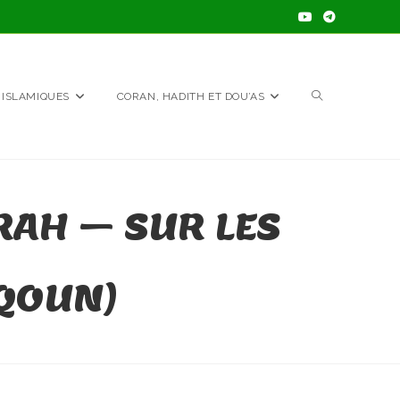
TOGGLE
 ISLAMIQUES
CORAN, HADITH ET DOU’AS
WEBSITE
RAH – SUR LES
SEARCH
IQOUN)