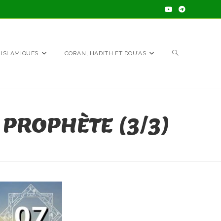
TOGGLE
 ISLAMIQUES
CORAN, HADITH ET DOU’AS
WEBSITE
PROPHÈTE (3/3)
SEARCH