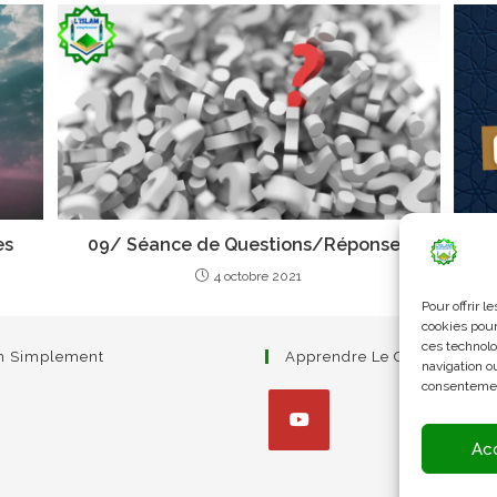
es
09/ Séance de Questions/Réponses
1
4 octobre 2021
Pour offrir 
cookies pour
ces technolo
am Simplement
Apprendre Le Coran Simpl
navigation ou
consentement
Ac
S’ouvre
dans