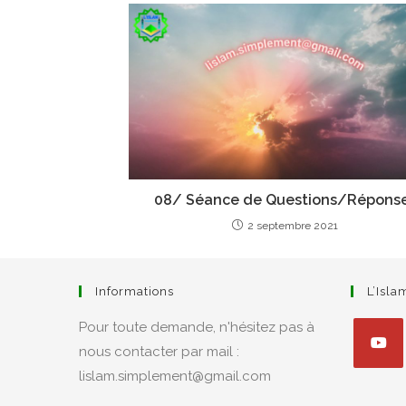
08/ Séance de Questions/Répons
2 septembre 2021
Informations
L’Isl
Pour toute demande, n'hésitez pas à
nous contacter par mail :
lislam.simplement@gmail.com
S’ouvre
dans