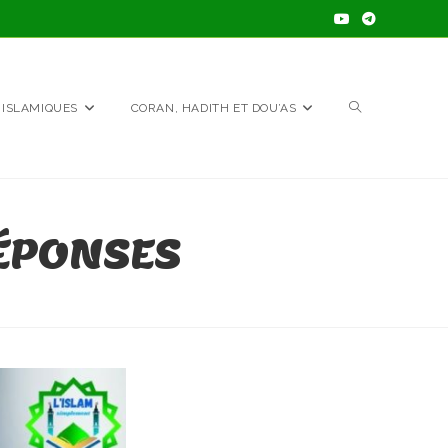
TOGGLE
 ISLAMIQUES
CORAN, HADITH ET DOU’AS
WEBSITE
RÉPONSES
SEARCH