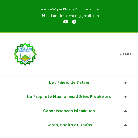
Skip
Intéressé(e) par l'Islam ? Ecrivez-nous !
to
lislam.simplement@gmail.com
content
MENU
Les Piliers de l’Islam
Le Prophète Mouhammad & les Prophètes
Connaissances islamiques
Coran, Hadith et Dou’as