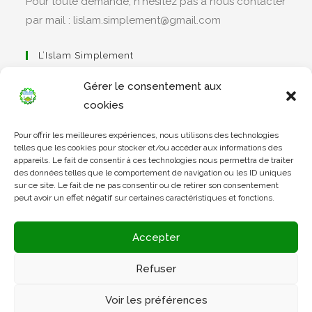
Pour toute demande, n'hésitez pas à nous contacter
par mail : lislam.simplement@gmail.com
L’Islam Simplement
Gérer le consentement aux
cookies
S’ouvre
Pour offrir les meilleures expériences, nous utilisons des technologies
dans
Apprendre Le Coran Simplement
telles que les cookies pour stocker et/ou accéder aux informations des
un
appareils. Le fait de consentir à ces technologies nous permettra de traiter
des données telles que le comportement de navigation ou les ID uniques
nouvel
sur ce site. Le fait de ne pas consentir ou de retirer son consentement
onglet
peut avoir un effet négatif sur certaines caractéristiques et fonctions.
S’ouvre
dans
L’Arabe Simplement
Accepter
un
nouvel
Refuser
onglet
S’ouvre
Voir les préférences