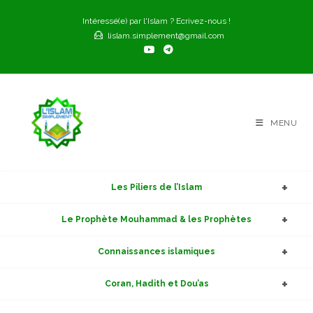
Skip
Intéressé(e) par l'Islam ? Ecrivez-nous !
to
lislam.simplement@gmail.com
content
MENU
Les Piliers de l’Islam
Le Prophète Mouhammad & les Prophètes
Connaissances islamiques
Coran, Hadith et Dou’as