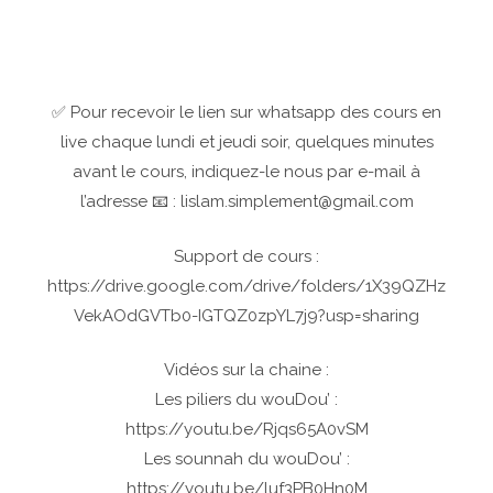
✅ Pour recevoir le lien sur whatsapp des cours en
live chaque lundi et jeudi soir, quelques minutes
avant le cours, indiquez-le nous par e-mail à
l’adresse 📧 : lislam.simplement@gmail.com
Support de cours :
https://drive.google.com/drive/folders/1X39QZHz
VekAOdGVTb0-IGTQZ0zpYL7j9?usp=sharing
Vidéos sur la chaine :
Les piliers du wouDou’ :
https://youtu.be/Rjqs65A0vSM
Les sounnah du wouDou’ :
https://youtu.be/luf3PB0Hn0M