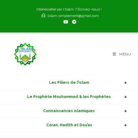
Skip
Intéressé(e) par l'Islam ? Ecrivez-nous !
to
lislam.simplement@gmail.com
content
MENU
Les Piliers de l’Islam
Le Prophète Mouhammad & les Prophètes
Connaissances islamiques
Coran, Hadith et Dou’as