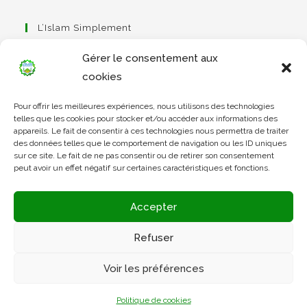
L’Islam Simplement
Gérer le consentement aux
cookies
S’ouvre
Pour offrir les meilleures expériences, nous utilisons des technologies
dans
Apprendre Le Coran Simplement
telles que les cookies pour stocker et/ou accéder aux informations des
un
appareils. Le fait de consentir à ces technologies nous permettra de traiter
des données telles que le comportement de navigation ou les ID uniques
nouvel
sur ce site. Le fait de ne pas consentir ou de retirer son consentement
onglet
peut avoir un effet négatif sur certaines caractéristiques et fonctions.
S’ouvre
dans
L’Arabe Simplement
Accepter
un
nouvel
Refuser
onglet
S’ouvre
Voir les préférences
dans
un
Politique de cookies