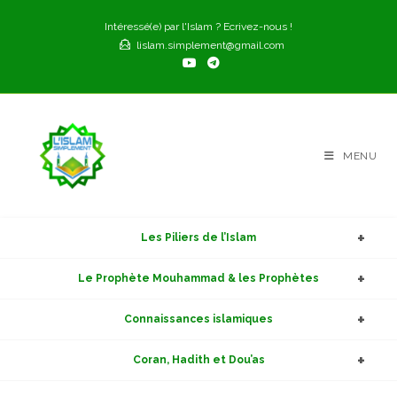
Skip
Intéressé(e) par l'Islam ? Ecrivez-nous !
to
lislam.simplement@gmail.com
content
MENU
Les Piliers de l’Islam
Le Prophète Mouhammad & les Prophètes
Connaissances islamiques
Coran, Hadith et Dou’as