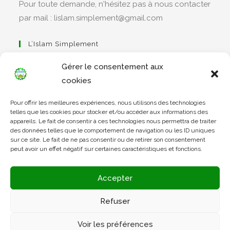
Pour toute demande, n'hésitez pas à nous contacter
par mail : lislam.simplement@gmail.com
L’Islam Simplement
Gérer le consentement aux
cookies
S’ouvre
Pour offrir les meilleures expériences, nous utilisons des technologies
dans
Apprendre Le Coran Simplement
telles que les cookies pour stocker et/ou accéder aux informations des
un
appareils. Le fait de consentir à ces technologies nous permettra de traiter
des données telles que le comportement de navigation ou les ID uniques
nouvel
sur ce site. Le fait de ne pas consentir ou de retirer son consentement
onglet
peut avoir un effet négatif sur certaines caractéristiques et fonctions.
S’ouvre
dans
L’Arabe Simplement
Accepter
un
nouvel
Refuser
onglet
S’ouvre
Voir les préférences