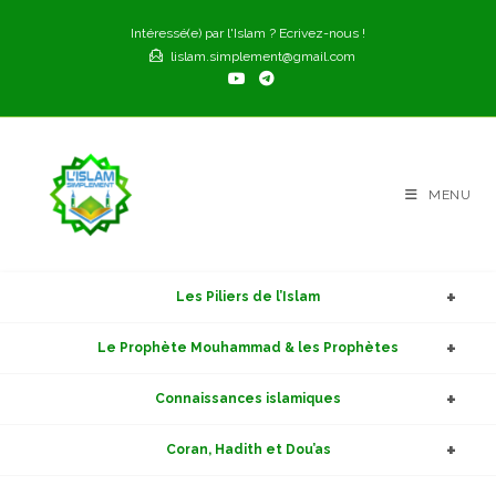
Skip
Intéressé(e) par l'Islam ? Ecrivez-nous !
to
lislam.simplement@gmail.com
content
MENU
Les Piliers de l’Islam
Le Prophète Mouhammad & les Prophètes
Connaissances islamiques
Coran, Hadith et Dou’as