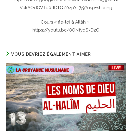
VekAOdGVTb0-IGTQZ0zpYL7j9?usp=sharing
Cours « fie-toi à Allâh » :
https://youtu.be/8ONfyqS7D2Q
VOUS DEVRIEZ ÉGALEMENT AIMER