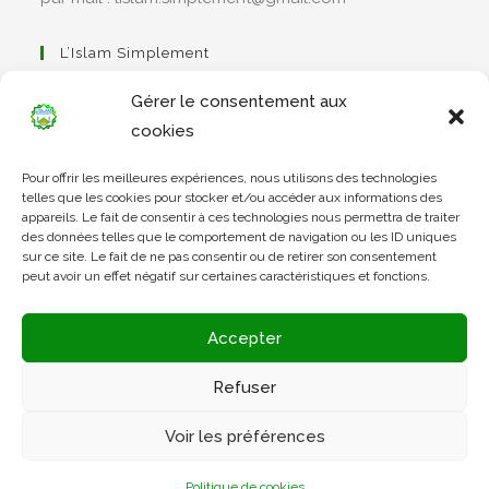
L’Islam Simplement
Gérer le consentement aux
cookies
S’ouvre
Pour offrir les meilleures expériences, nous utilisons des technologies
dans
Apprendre Le Coran Simplement
telles que les cookies pour stocker et/ou accéder aux informations des
un
appareils. Le fait de consentir à ces technologies nous permettra de traiter
des données telles que le comportement de navigation ou les ID uniques
nouvel
sur ce site. Le fait de ne pas consentir ou de retirer son consentement
onglet
peut avoir un effet négatif sur certaines caractéristiques et fonctions.
S’ouvre
dans
L’Arabe Simplement
Accepter
un
nouvel
Refuser
onglet
S’ouvre
Voir les préférences
dans
un
Politique de cookies