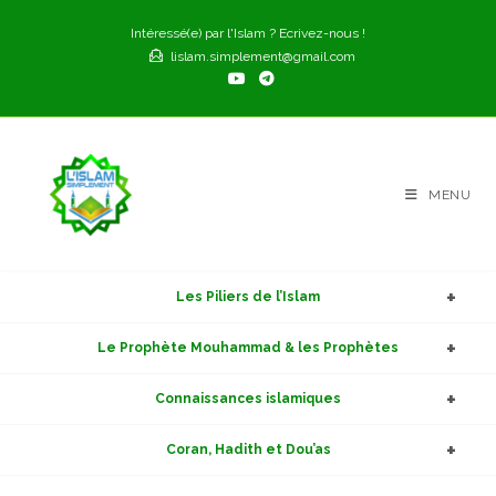
Skip
Intéressé(e) par l'Islam ? Ecrivez-nous !
to
lislam.simplement@gmail.com
content
MENU
Les Piliers de l’Islam
Le Prophète Mouhammad & les Prophètes
Connaissances islamiques
Coran, Hadith et Dou’as