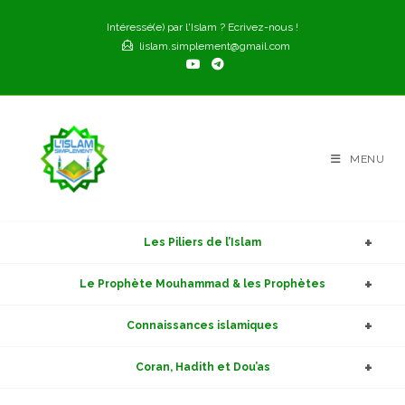
Skip
Intéressé(e) par l'Islam ? Ecrivez-nous !
to
lislam.simplement@gmail.com
content
MENU
Les Piliers de l’Islam
Le Prophète Mouhammad & les Prophètes
Connaissances islamiques
Coran, Hadith et Dou’as