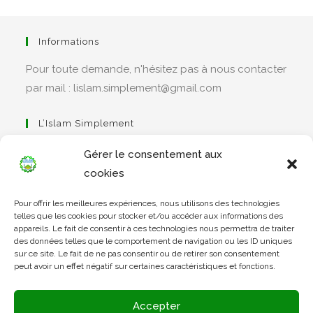
Informations
Pour toute demande, n'hésitez pas à nous contacter
par mail : lislam.simplement@gmail.com
L’Islam Simplement
Gérer le consentement aux
cookies
S’ouvre
Pour offrir les meilleures expériences, nous utilisons des technologies
dans
Apprendre Le Coran Simplement
telles que les cookies pour stocker et/ou accéder aux informations des
un
appareils. Le fait de consentir à ces technologies nous permettra de traiter
des données telles que le comportement de navigation ou les ID uniques
nouvel
sur ce site. Le fait de ne pas consentir ou de retirer son consentement
onglet
peut avoir un effet négatif sur certaines caractéristiques et fonctions.
S’ouvre
dans
L’Arabe Simplement
Accepter
un