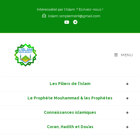
Skip
Intéressé(e) par l'Islam ? Ecrivez-nous !
to
lislam.simplement@gmail.com
content
MENU
Les Piliers de l’Islam
Le Prophète Mouhammad & les Prophètes
Connaissances islamiques
Coran, Hadith et Dou’as