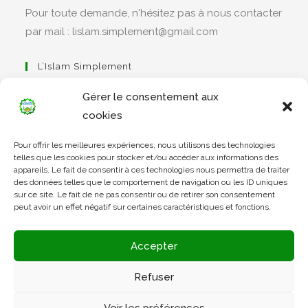
Pour toute demande, n'hésitez pas à nous contacter
par mail : lislam.simplement@gmail.com
L’Islam Simplement
Gérer le consentement aux
cookies
S’ouvre
Pour offrir les meilleures expériences, nous utilisons des technologies
dans
Apprendre Le Coran Simplement
telles que les cookies pour stocker et/ou accéder aux informations des
un
appareils. Le fait de consentir à ces technologies nous permettra de traiter
des données telles que le comportement de navigation ou les ID uniques
nouvel
sur ce site. Le fait de ne pas consentir ou de retirer son consentement
onglet
peut avoir un effet négatif sur certaines caractéristiques et fonctions.
S’ouvre
dans
L’Arabe Simplement
Accepter
un
nouvel
Refuser
onglet
S’ouvre
Voir les préférences