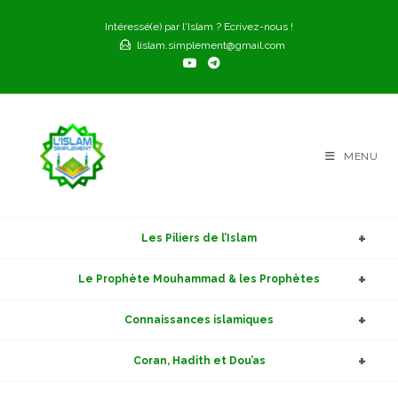
Skip
Intéressé(e) par l'Islam ? Ecrivez-nous !
to
lislam.simplement@gmail.com
content
MENU
Les Piliers de l’Islam
Le Prophète Mouhammad & les Prophètes
Connaissances islamiques
Coran, Hadith et Dou’as