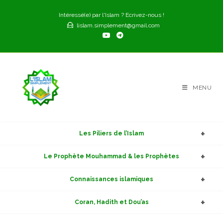
Skip
Intéressé(e) par l'Islam ? Ecrivez-nous !
to
lislam.simplement@gmail.com
content
MENU
Les Piliers de l’Islam
Le Prophète Mouhammad & les Prophètes
Connaissances islamiques
Coran, Hadith et Dou’as