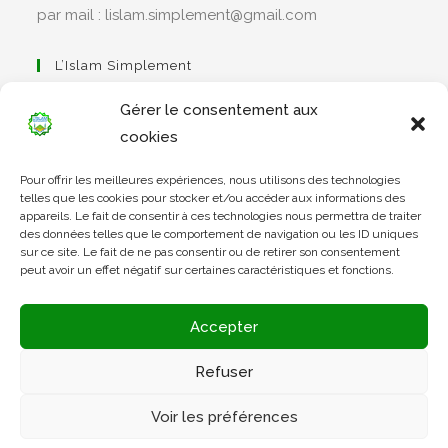
par mail : lislam.simplement@gmail.com
L’Islam Simplement
Gérer le consentement aux
cookies
S’ouvre
Pour offrir les meilleures expériences, nous utilisons des technologies
dans
Apprendre Le Coran Simplement
telles que les cookies pour stocker et/ou accéder aux informations des
un
appareils. Le fait de consentir à ces technologies nous permettra de traiter
des données telles que le comportement de navigation ou les ID uniques
nouvel
sur ce site. Le fait de ne pas consentir ou de retirer son consentement
onglet
peut avoir un effet négatif sur certaines caractéristiques et fonctions.
S’ouvre
dans
L’Arabe Simplement
Accepter
un
nouvel
Refuser
onglet
S’ouvre
Voir les préférences
dans