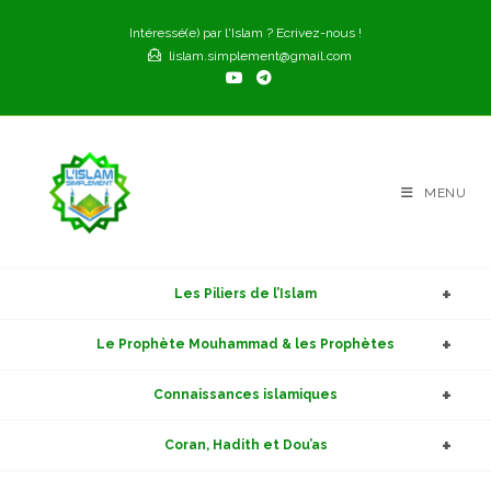
Skip
Intéressé(e) par l'Islam ? Ecrivez-nous !
to
lislam.simplement@gmail.com
content
MENU
Les Piliers de l’Islam
Le Prophète Mouhammad & les Prophètes
Connaissances islamiques
Coran, Hadith et Dou’as