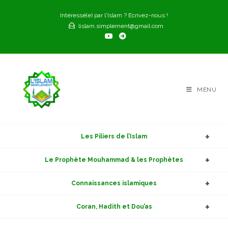
Skip
Intéressé(e) par l'Islam ? Ecrivez-nous !
to
lislam.simplement@gmail.com
content
MENU
Les Piliers de l’Islam
Le Prophète Mouhammad & les Prophètes
Connaissances islamiques
Coran, Hadith et Dou’as