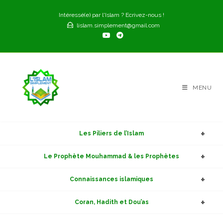
Skip
Intéressé(e) par l'Islam ? Ecrivez-nous !
to
lislam.simplement@gmail.com
content
MENU
Les Piliers de l’Islam
Le Prophète Mouhammad & les Prophètes
Connaissances islamiques
Coran, Hadith et Dou’as