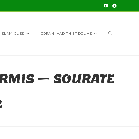
TOGGLE
 ISLAMIQUES
CORAN, HADITH ET DOU’AS
WEBSITE
URMIS – SOURATE
SEARCH
2