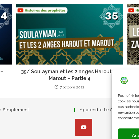
 –
35/ Soulayman et les 2 anges Harout et
3
Marout – Partie 4
7 octobre 2021
Pour offrir 
cookies pour
ces technolo
am Simplement
Apprendre Le Coran Simpl
navigation ou
consentement
Ac