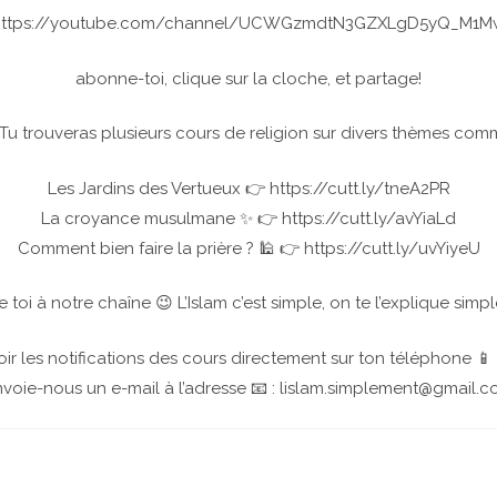
https://youtube.com/channel/UCWGzmdtN3GZXLgD5yQ_M1M
abonne-toi, clique sur la cloche, et partage!
Tu trouveras plusieurs cours de religion sur divers thèmes com
Les Jardins des Vertueux 👉 https://cutt.ly/tneA2PR
La croyance musulmane ✨ 👉 https://cutt.ly/avYiaLd
Comment bien faire la prière ? 🕌 👉 https://cutt.ly/uvYiyeU
toi à notre chaîne 😉 L’Islam c’est simple, on te l’explique simp
ir les notifications des cours directement sur ton téléphone 📱
voie-nous un e-mail à l’adresse 📧 : lislam.simplement@gmail.