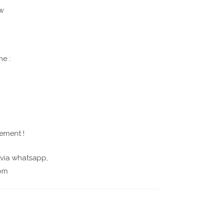
w
me :
lement !
 via whatsapp,
com