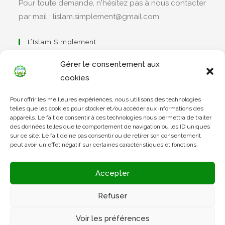
Pour toute demande, n'hésitez pas à nous contacter
par mail : lislam.simplement@gmail.com
L’Islam Simplement
Gérer le consentement aux
cookies
S’ouvre
Pour offrir les meilleures expériences, nous utilisons des technologies
dans
Apprendre Le Coran Simplement
telles que les cookies pour stocker et/ou accéder aux informations des
un
appareils. Le fait de consentir à ces technologies nous permettra de traiter
des données telles que le comportement de navigation ou les ID uniques
nouvel
sur ce site. Le fait de ne pas consentir ou de retirer son consentement
onglet
peut avoir un effet négatif sur certaines caractéristiques et fonctions.
S’ouvre
dans
L’Arabe Simplement
Accepter
un
nouvel
Refuser
onglet
S’ouvre
Voir les préférences