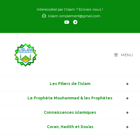
Skip
Intéressé(e) par l'Islam ? Ecrivez-nous !
to
lislam.simplement@gmail.com
content
MENU
Les Piliers de l’Islam
Le Prophète Mouhammad & les Prophètes
Connaissances islamiques
Coran, Hadith et Dou’as