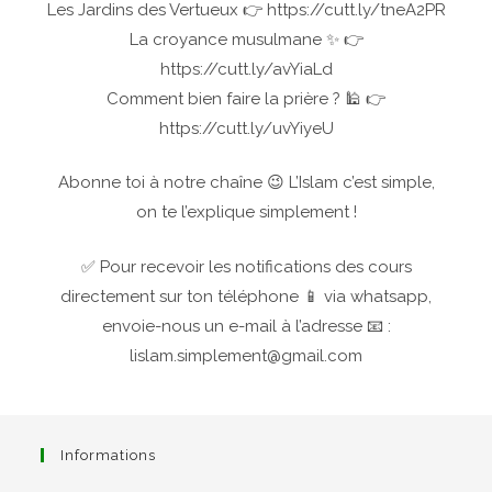
Les Jardins des Vertueux 👉 https://cutt.ly/tneA2PR
La croyance musulmane ✨ 👉
https://cutt.ly/avYiaLd
Comment bien faire la prière ? 🕌 👉
https://cutt.ly/uvYiyeU
Abonne toi à notre chaîne 😉 L’Islam c’est simple,
on te l’explique simplement !
✅ Pour recevoir les notifications des cours
directement sur ton téléphone 📱 via whatsapp,
envoie-nous un e-mail à l’adresse 📧 :
lislam.simplement@gmail.com
Informations