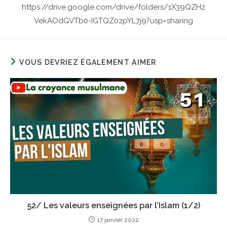
https://drive.google.com/drive/folders/1X39QZHz
VekAOdGVTb0-IGTQZ0zpYL7j9?usp=sharing
VOUS DEVRIEZ ÉGALEMENT AIMER
52/ Les valeurs enseignées par l’Islam (1/2)
17 janvier 2022