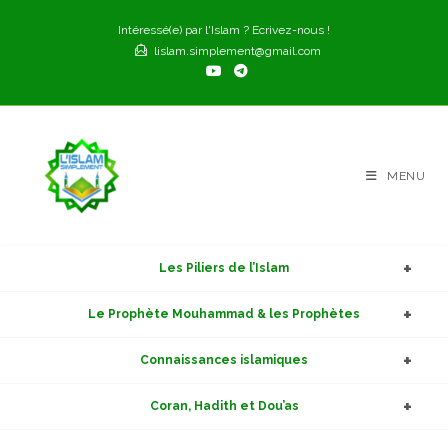
Skip
Intéressé(e) par l'Islam ? Ecrivez-nous !
to
lislam.simplement@gmail.com
content
MENU
Les Piliers de l’Islam
Le Prophète Mouhammad & les Prophètes
Connaissances islamiques
Coran, Hadith et Dou’as