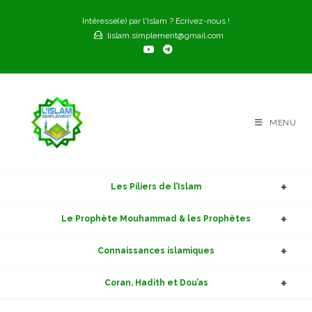
Skip
Intéressé(e) par l'Islam ? Ecrivez-nous !
to
lislam.simplement@gmail.com
content
MENU
Les Piliers de l’Islam
Le Prophète Mouhammad & les Prophètes
Connaissances islamiques
Coran, Hadith et Dou’as