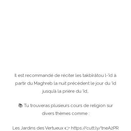
Il est recommandé de réciter les takbîrâtou l-‘îd à
partir du Maghreb la nuit précédent le jour du ‘îd
jusqu’à la prière du ‘îd,.
📚 Tu trouveras plusieurs cours de religion sur
divers thèmes comme :
Les Jardins des Vertueux 👉 https://cutt.ly/tneA2PR