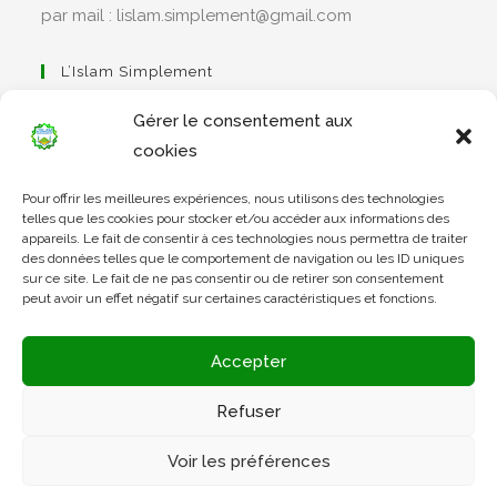
par mail : lislam.simplement@gmail.com
L’Islam Simplement
Gérer le consentement aux
cookies
S’ouvre
Pour offrir les meilleures expériences, nous utilisons des technologies
dans
Apprendre Le Coran Simplement
telles que les cookies pour stocker et/ou accéder aux informations des
un
appareils. Le fait de consentir à ces technologies nous permettra de traiter
des données telles que le comportement de navigation ou les ID uniques
nouvel
sur ce site. Le fait de ne pas consentir ou de retirer son consentement
onglet
peut avoir un effet négatif sur certaines caractéristiques et fonctions.
S’ouvre
dans
L’Arabe Simplement
Accepter
un
nouvel
Refuser
onglet
S’ouvre
Voir les préférences
dans