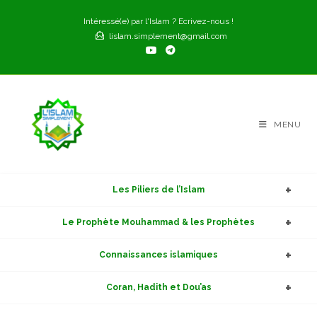
Skip
Intéressé(e) par l'Islam ? Ecrivez-nous !
to
lislam.simplement@gmail.com
content
MENU
Les Piliers de l’Islam
Le Prophète Mouhammad & les Prophètes
Connaissances islamiques
Coran, Hadith et Dou’as