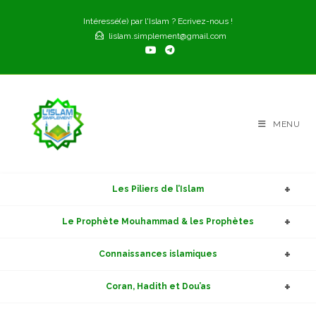
Skip
Intéressé(e) par l'Islam ? Ecrivez-nous !
to
lislam.simplement@gmail.com
content
MENU
Les Piliers de l’Islam
Le Prophète Mouhammad & les Prophètes
Connaissances islamiques
Coran, Hadith et Dou’as