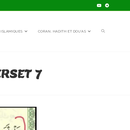
TOGGLE
 ISLAMIQUES
CORAN, HADITH ET DOU’AS
WEBSITE
RSET 7
SEARCH