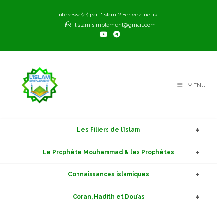
Skip
Intéressé(e) par l'Islam ? Ecrivez-nous !
to
lislam.simplement@gmail.com
content
MENU
Les Piliers de l’Islam
Le Prophète Mouhammad & les Prophètes
Connaissances islamiques
Coran, Hadith et Dou’as