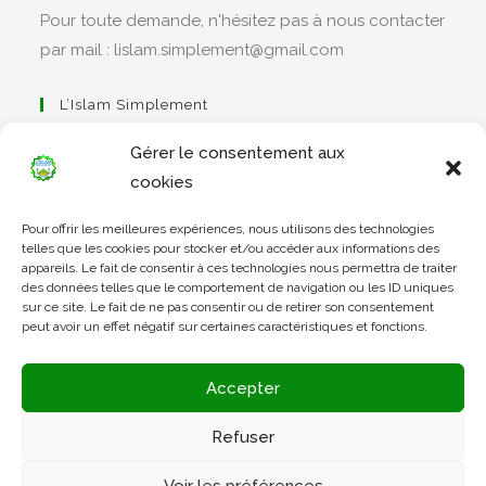
Pour toute demande, n'hésitez pas à nous contacter
par mail : lislam.simplement@gmail.com
L’Islam Simplement
Gérer le consentement aux
cookies
S’ouvre
Pour offrir les meilleures expériences, nous utilisons des technologies
dans
Apprendre Le Coran Simplement
telles que les cookies pour stocker et/ou accéder aux informations des
un
appareils. Le fait de consentir à ces technologies nous permettra de traiter
des données telles que le comportement de navigation ou les ID uniques
nouvel
sur ce site. Le fait de ne pas consentir ou de retirer son consentement
onglet
peut avoir un effet négatif sur certaines caractéristiques et fonctions.
S’ouvre
dans
L’Arabe Simplement
Accepter
un
nouvel
Refuser
onglet
S’ouvre
Voir les préférences