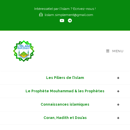
Skip
Intéressé(e) par l'Islam ? Ecrivez-nous !
to
lislam.simplement@gmail.com
content
MENU
Les Piliers de l’Islam
Le Prophète Mouhammad & les Prophètes
Connaissances islamiques
Coran, Hadith et Dou’as