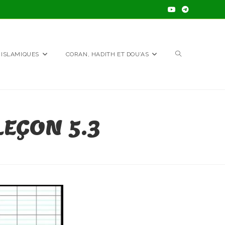
TOGGLE
 ISLAMIQUES
CORAN, HADITH ET DOU’AS
WEBSITE
EÇON 5.3
SEARCH