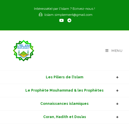
Skip
Intéressé(e) par l'Islam ? Ecrivez-nous !
to
lislam.simplement@gmail.com
content
MENU
Les Piliers de l’Islam
Le Prophète Mouhammad & les Prophètes
Connaissances islamiques
Coran, Hadith et Dou’as