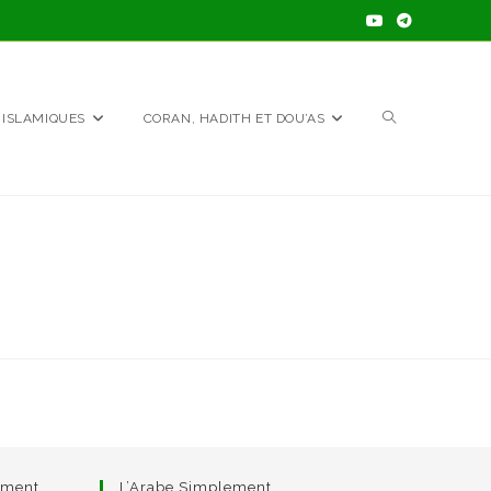
TOGGLE
 ISLAMIQUES
CORAN, HADITH ET DOU’AS
WEBSITE
SEARCH
ement
L’Arabe Simplement