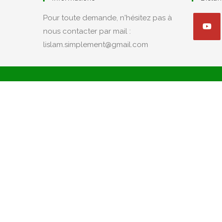
Pour toute demande, n'hésitez pas à
nous contacter par mail :
lislam.simplement@gmail.com
S’ouvre
dans
un
nouvel
onglet