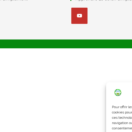
S’ouvre
dans
un
nouvel
onglet
Pour offrir 
cookies pour
ces technolo
navigation ou
consentement