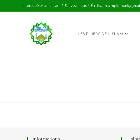
Skip
Intéressé(e) par l'Islam ? Ecrivez-nous !
lislam.simplement@gmai
to
content
LES PILIERS DE L’ISLAM
Informations
L’Isl