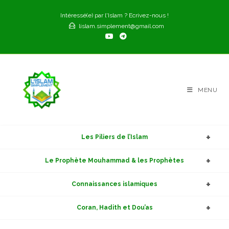
Skip
Intéressé(e) par l'Islam ? Ecrivez-nous !
to
lislam.simplement@gmail.com
content
MENU
Les Piliers de l’Islam
Le Prophète Mouhammad & les Prophètes
Connaissances islamiques
Coran, Hadith et Dou’as