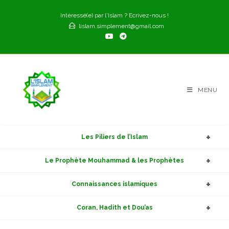
Skip
Intéressé(e) par l'Islam ? Ecrivez-nous !
to
lislam.simplement@gmail.com
content
MENU
Les Piliers de l’Islam
Le Prophète Mouhammad & les Prophètes
Connaissances islamiques
Coran, Hadith et Dou’as