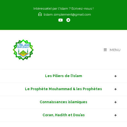
Skip
Intéressé(e) par l'Islam ? Ecrivez-nous !
to
lislam.simplement@gmail.com
content
MENU
Les Piliers de l’Islam
Le Prophète Mouhammad & les Prophètes
Connaissances islamiques
Coran, Hadith et Dou’as