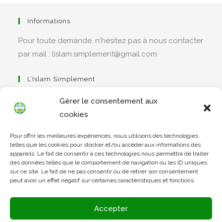
Informations
Pour toute demande, n'hésitez pas à nous contacter
par mail : lislam.simplement@gmail.com
L’Islam Simplement
Gérer le consentement aux
cookies
S’ouvre
Pour offrir les meilleures expériences, nous utilisons des technologies
dans
Apprendre Le Coran Simplement
telles que les cookies pour stocker et/ou accéder aux informations des
un
appareils. Le fait de consentir à ces technologies nous permettra de traiter
des données telles que le comportement de navigation ou les ID uniques
nouvel
sur ce site. Le fait de ne pas consentir ou de retirer son consentement
onglet
peut avoir un effet négatif sur certaines caractéristiques et fonctions.
S’ouvre
dans
L’Arabe Simplement
Accepter
un