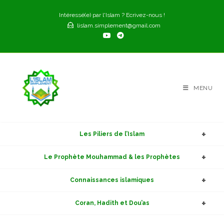
Skip
Intéressé(e) par l'Islam ? Ecrivez-nous !
to
lislam.simplement@gmail.com
content
MENU
Les Piliers de l’Islam
Le Prophète Mouhammad & les Prophètes
Connaissances islamiques
Coran, Hadith et Dou’as